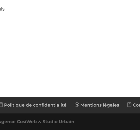
ts
Politique de confidentialité
Mentions légales
Con
Agence CosiWeb
&
Studio Urbain