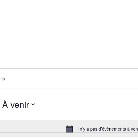
À venir
Sélectionnez
une
date.
Il n’y a pas d’évènements à veni
Notice