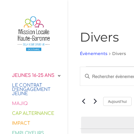
Divers
Évènements
Divers
Évènements
Recherche
Saisir
JEUNES 16-25 ANS
et
mot-
navigation
LE CONTRAT
clé.
D’ENGAGEMENT
de
JEUNE
Rechercher
vues
Évènements
Aujourd’hui
MAJIQ
Évènements
par
CAP ALTERNANCE
mot-
clé.
IMPACT
EMPLOYEURS