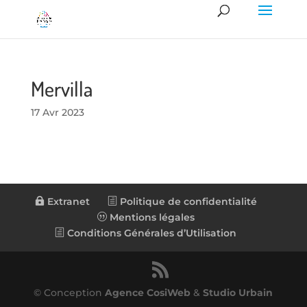
Mervilla
17 Avr 2023
Extranet
Politique de confidentialité
Mentions légales
Conditions Générales d’Utilisation
© Conception
Agence CosiWeb
&
Studio Urbain