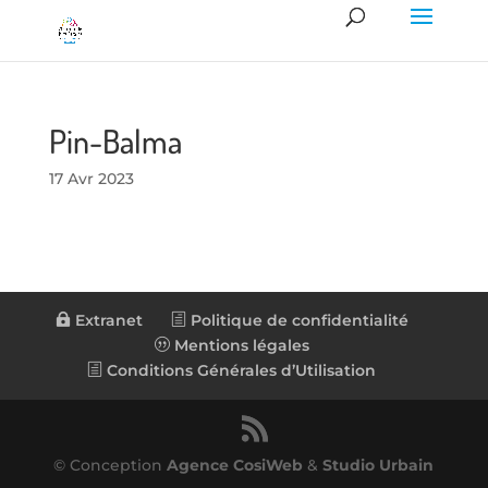
Pin-Balma
17 Avr 2023
Extranet
Politique de confidentialité
Mentions légales
Conditions Générales d’Utilisation
© Conception
Agence CosiWeb
&
Studio Urbain