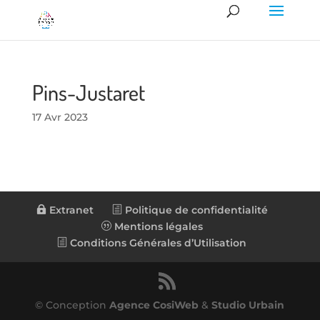
Pins-Justaret
17 Avr 2023
Extranet
Politique de confidentialité
Mentions légales
Conditions Générales d’Utilisation
© Conception
Agence CosiWeb
&
Studio Urbain