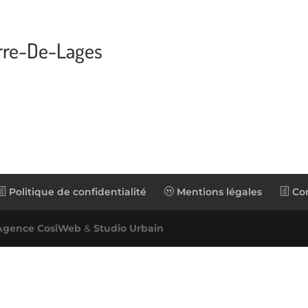
erre-De-Lages
Politique de confidentialité
Mentions légales
Con
Agence CosiWeb
&
Studio Urbain