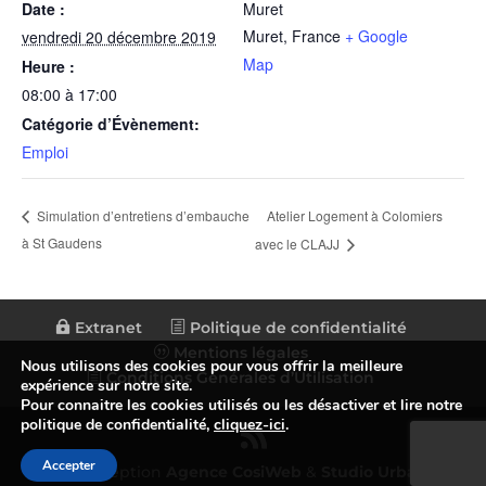
Date :
Muret
Muret
,
France
+ Google
vendredi 20 décembre 2019
Map
Heure :
08:00 à 17:00
Catégorie d’Évènement:
Emploi
Atelier Logement à Colomiers
Simulation d’entretiens d’embauche
à St Gaudens
avec le CLAJJ
Extranet
Politique de confidentialité
Mentions légales
Nous utilisons des cookies pour vous offrir la meilleure
Conditions Générales d’Utilisation
expérience sur notre site.
Pour connaitre les cookies utilisés ou les désactiver et lire notre
politique de confidentialité,
cliquez-ici
.
Accepter
© Conception
Agence CosiWeb
&
Studio Urbain