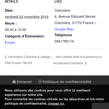
DÉTAILS
LIEU
Date :
Colomiers
6, Avenue Edouard Serres
vendredi 22 novembre 2019
Colomiers
,
31770
France
+
Heure :
Google Map
09:00 à 10:30
Téléphone
Catégorie d’Évènement:
0561785116
Emploi
Infos métiers Aide à la personne et
Information Collective à Labège –
Pôle-Emploi / MLHG
recrutement Colomiers
Extranet
Politique de confidentialité
Mentions légales
Nous utilisons des cookies pour vous offrir la meilleure
Conditions Générales d’Utilisation
expérience sur notre site.
Pour connaitre les cookies utilisés ou les désactiver et lire notre
politique de confidentialité,
cliquez-ici
.