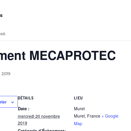
ts
sé.
ement MECAPROTEC
 2019
DÉTAILS
LIEU
rier
Date :
Muret
Muret
,
France
+ Google
mercredi 20 novembre
2019
Map
Catégorie d’Évènement: