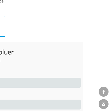
 de
oluer
n