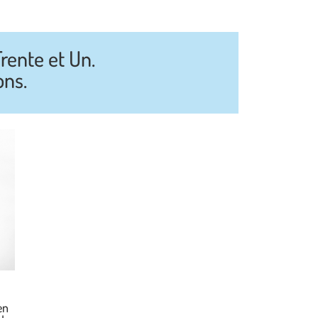
rente et Un.
ons.
en