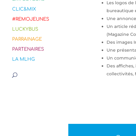
Les logos de 
CLIC&MIX
bureautique e
Une annonce
#REMOJEUNES
Un article ré
LUCKYBUS
(Magazine C
PARRAINAGE
Des images In
PARTENAIRES
Une présenta
Un communiqu
LA MLHG
Des affiches,
collectivités