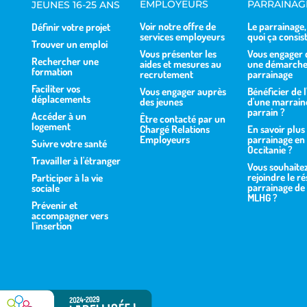
EMPLOYEURS
PARRAINAG
JEUNES 16-25 ANS
Voir notre offre de
Le parrainage,
Définir votre projet
services employeurs
quoi ça consis
Trouver un emploi
Vous présenter les
Vous engager 
Rechercher une
aides et mesures au
une démarche
formation
recrutement
parrainage
Faciliter vos
Vous engager auprès
Bénéficier de l
déplacements
des jeunes
d'une marraine
parrain ?
Accéder à un
Être contacté par un
logement
Chargé Relations
En savoir plus 
Employeurs
parrainage en
Suivre votre santé
Occitanie ?
Travailler à l'étranger
Vous souhaite
rejoindre le r
Participer à la vie
parrainage de 
sociale
MLHG ?
Prévenir et
accompagner vers
l'insertion