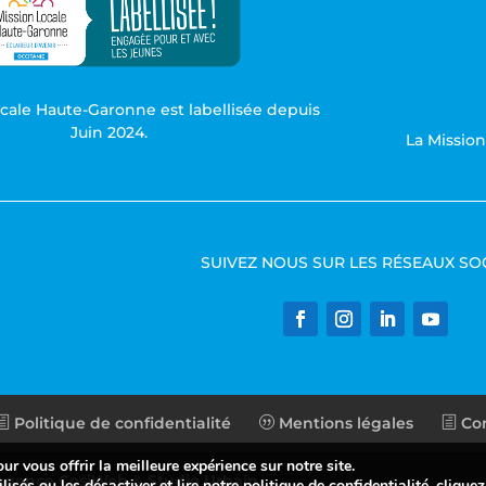
ocale Haute-Garonne est labellisée depuis
Juin 2024.
La Missio
SUIVEZ NOUS SUR LES RÉSEAUX SO
Politique de confidentialité
Mentions légales
Con
r vous offrir la meilleure expérience sur notre site.
Agence CosiWeb
&
Studio Urbain
lisés ou les désactiver et lire notre politique de confidentialité,
cliquez