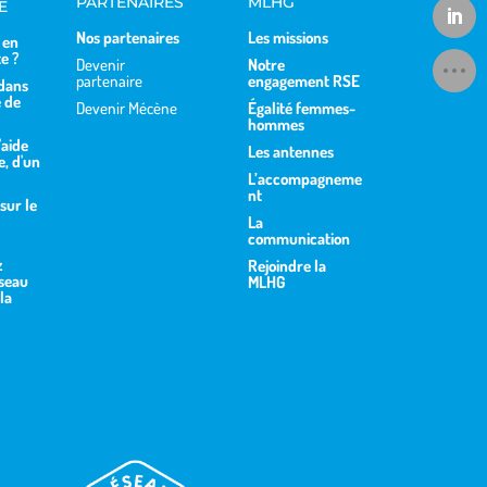
PARTENAIRES
MLHG
E
Nos partenaires
Les missions
 en
te ?
Devenir
Notre
partenaire
engagement RSE
dans
 de
Devenir Mécène
Égalité femmes-
hommes
'aide
Les antennes
, d'un
L’accompagneme
nt
sur le
La
communication
z
Rejoindre la
éseau
MLHG
la