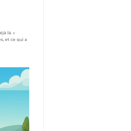
jà là. «
s, et ce qui a