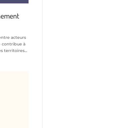
rnement
entre acteurs
) contribue à
erritoires...