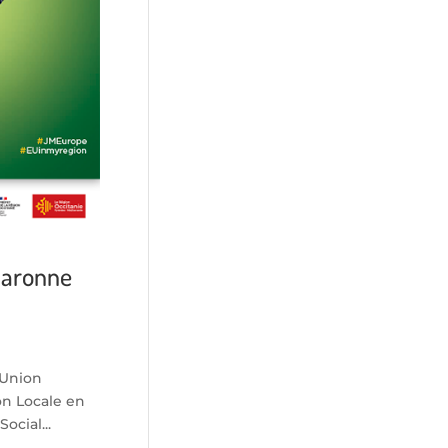
-Garonne
’Union
on Locale en
ocial...