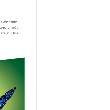
e Générale
r une année
tion. Une...